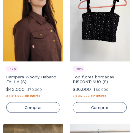
-
40
%
-
40
%
Campera Woody Habano
Top flores bordadas
FALLA (S)
DISCONTINUO (S)
$42.000
$36.000
$70.000
$60.000
3
x
$14.000
sin interés
3
x
$12.000
sin interés
Comprar
Comprar