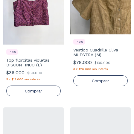
-
40
%
Vestido Cuadrille Oliva
-
40
%
MUESTRA (M)
Top florcitas violetas
$78.000
$130.000
DISCONTINUO (L)
3
x
$26.000
sin interés
$36.000
$60.000
3
x
$12.000
sin interés
Comprar
Comprar