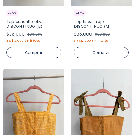
-
40
%
-
40
%
Top cuadrille oliva
Top lineas rojo
DISCONTINUO (L)
DISCONTINUO (M)
$36.000
$36.000
$60.000
$60.000
3
x
$12.000
sin interés
3
x
$12.000
sin interés
Comprar
Comprar