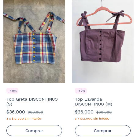
-
40
%
-
40
%
Top Greta DISCONTINUO
Top Lavanda
(S)
DISCONTINUO (M)
$36.000
$36.000
$60.000
$60.000
3
x
$12.000
sin interés
3
x
$12.000
sin interés
Comprar
Comprar