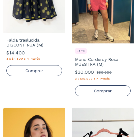
Falda traslucida
DISCONTINUA (M)
-
40
%
$14.400
Mono Corderoy Rosa
3
x
$4.800
sin interés
MUESTRA (M)
Comprar
$30.000
$50.000
3
x
$10.000
sin interés
Comprar