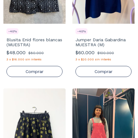
-
40
%
-
40
%
Blusita Enid flores blancas
Jumper Daria Gabardina
(MUESTRA)
MUESTRA (M)
$48.000
$60.000
$80.000
$100.000
3
x
$16.000
sin interés
3
x
$20.000
sin interés
Comprar
Comprar