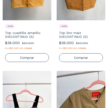
-
40
%
-
40
%
Top cuadrille amarillo
Top lino maiz
DISCONTINUO (S)
DISCONTINUO (S)
$36.000
$36.000
$60.000
$60.000
3
x
$12.000
sin interés
3
x
$12.000
sin interés
Comprar
Comprar