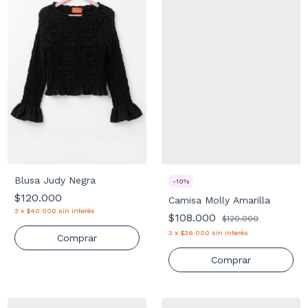
Blusa Judy Negra
-
10
%
$120.000
Camisa Molly Amarilla
3
x
$40.000
sin interés
$108.000
$120.000
3
x
$36.000
sin interés
Comprar
Comprar