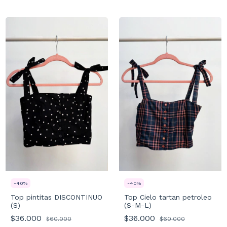
-
40
%
-
40
%
Top pintitas DISCONTINUO
Top Cielo tartan petroleo
(S)
(S-M-L)
$36.000
$36.000
$60.000
$60.000