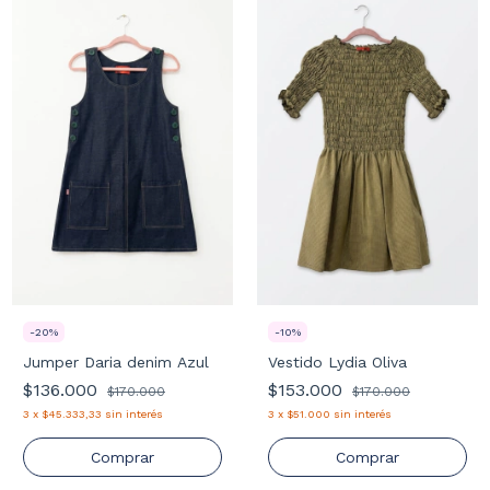
-
20
%
-
10
%
Jumper Daria denim Azul
Vestido Lydia Oliva
$136.000
$153.000
$170.000
$170.000
3
x
$45.333,33
sin interés
3
x
$51.000
sin interés
Comprar
Comprar