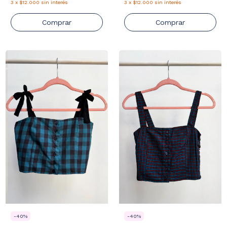
3
x
$12.000
sin interés
3
x
$12.000
sin interés
Comprar
Comprar
-
40
%
-
40
%