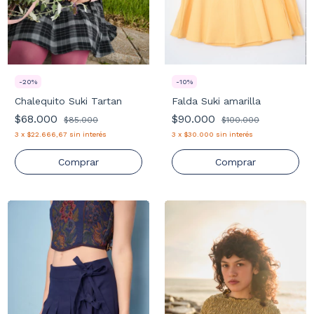
-
20
%
-
10
%
Chalequito Suki Tartan
Falda Suki amarilla
$68.000
$90.000
$85.000
$100.000
3
x
$22.666,67
sin interés
3
x
$30.000
sin interés
Comprar
Comprar