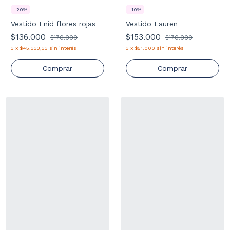
-
20
%
-
10
%
Vestido Enid flores rojas
Vestido Lauren
$136.000
$153.000
$170.000
$170.000
3
x
$45.333,33
sin interés
3
x
$51.000
sin interés
Comprar
Comprar