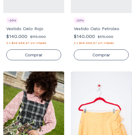
-
20
%
-
20
%
Vestido Cielo Rojo
Vestido Cielo Petroleo
$140.000
$140.000
$175.000
$175.000
3
x
$46.666,67
sin interés
3
x
$46.666,67
sin interés
Comprar
Comprar