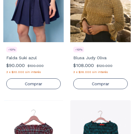
-
10
%
-
10
%
Blusa Judy Oliva
Falda Suki azul
$108.000
$90.000
$120.000
$100.000
3
x
$36.000
sin interés
3
x
$30.000
sin interés
Comprar
Comprar