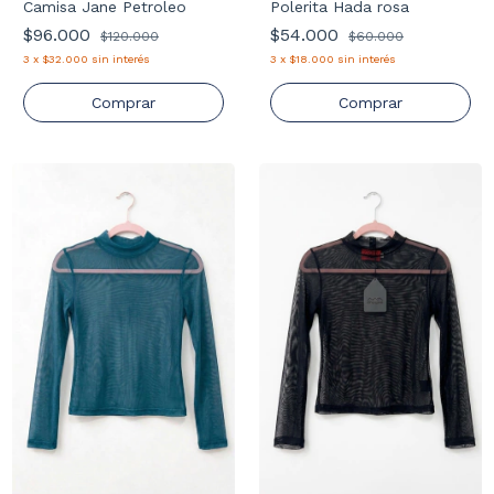
Camisa Jane Petroleo
Polerita Hada rosa
$96.000
$54.000
$120.000
$60.000
3
x
$32.000
sin interés
3
x
$18.000
sin interés
Comprar
Comprar