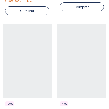
3
x
$32.000
sin interés
Comprar
Comprar
-
20
%
-
10
%