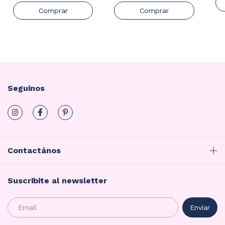
Comprar
Comprar
Seguinos
Contactános
Suscribite al newsletter