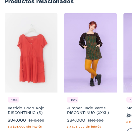
Productos relacionados
-
40
%
-
40
%
-
4
Vestido Coco Rojo
Jumper Jade Verde
Mo
DISCONTINUO (S)
DISCONTINUO (XXXL)
$9
$84.000
$84.000
$140.000
$140.000
3
x
3
x
$28.000
sin interés
3
x
$28.000
sin interés