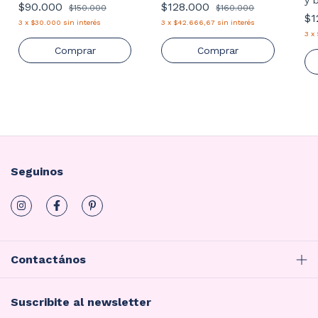
y 
$90.000
$128.000
$150.000
$160.000
$1
3
x
$30.000
sin interés
3
x
$42.666,67
sin interés
3
x
Comprar
Comprar
Seguinos
Contactános
Suscribite al newsletter