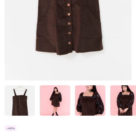
-
40
%