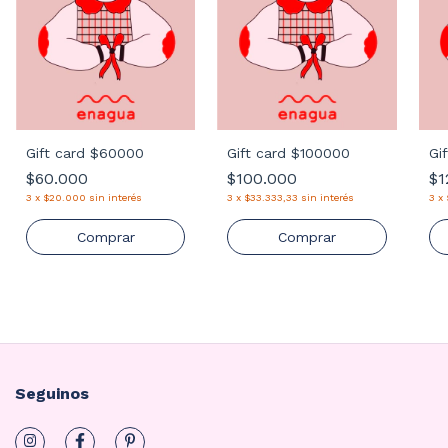
Gi
Gift card $60000
Gift card $100000
$1
$60.000
$100.000
3
x
3
x
$20.000
sin interés
3
x
$33.333,33
sin interés
Comprar
Comprar
Seguinos