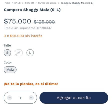
Inicio
/
SALE
/
40% off
/
Partes de arriba
/
Campera Shaggy Maiz (S-L)
Campera Shaggy Maiz (S-L)
$75.000
$125.000
Precio sin impuestos
$61.983,47
3
x
$25.000
sin interés
Talle
S
M
L
Color
Maiz
¡No te lo pierdas, es el último!