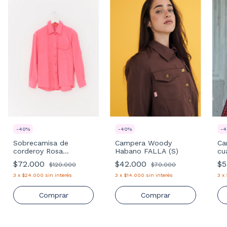
-
40
%
-
40
%
-
4
Sobrecamisa de
Campera Woody
Ca
corderoy Rosa
Habano FALLA (S)
cu
DISCONTINUA (S-L)
$72.000
$42.000
$5
$120.000
$70.000
3
x
$24.000
sin interés
3
x
$14.000
sin interés
3
x
Comprar
Comprar