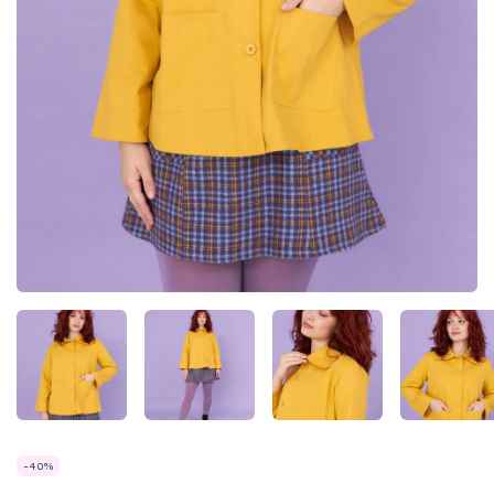
-
40
%