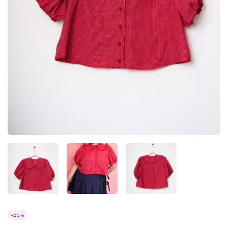
-
20
%