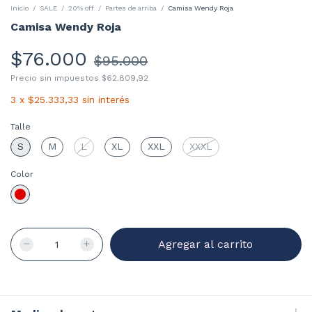
Inicio
/
SALE
/
20% off
/
Partes de arriba
/
Camisa Wendy Roja
Camisa Wendy Roja
$76.000
$95.000
Precio sin impuestos
$62.809,92
3
x
$25.333,33
sin interés
Talle
S
M
L
XL
XXL
XXXL
Color