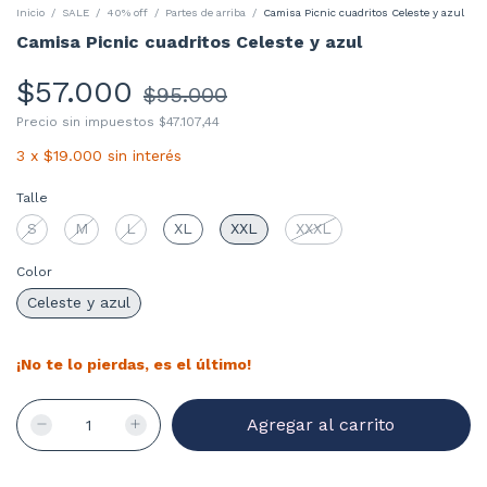
Inicio
/
SALE
/
40% off
/
Partes de arriba
/
Camisa Picnic cuadritos Celeste y azul
Camisa Picnic cuadritos Celeste y azul
$57.000
$95.000
Precio sin impuestos
$47.107,44
3
x
$19.000
sin interés
Talle
S
M
L
XL
XXL
XXXL
Color
Celeste y azul
¡No te lo pierdas, es el último!