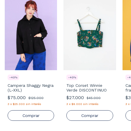
-
40
%
-
40
%
-
4
Campera Shaggy Negra
Top Corset Winnie
Ca
(L-XXL)
Verde DISCONTINUO
fr
$75.000
$27.000
$3
$125.000
$45.000
3
x
$25.000
sin interés
3
x
$9.000
sin interés
3
x
Comprar
Comprar