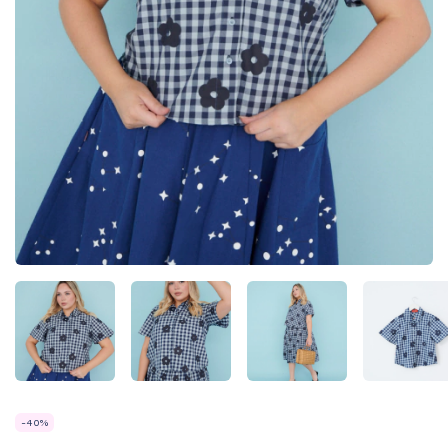
-
40
%