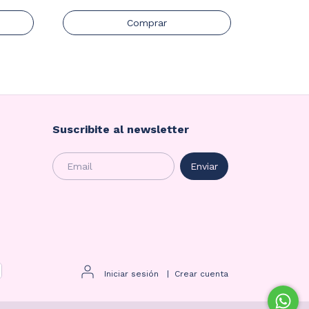
$76.000
3
x
$25.333,33
Comprar
Suscribite al newsletter
Iniciar sesión
|
Crear cuenta