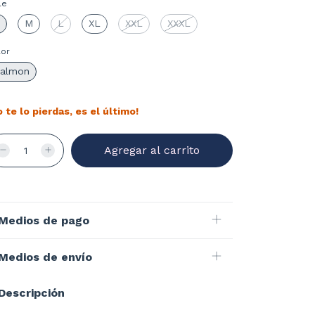
le
M
L
XL
XXL
XXXL
lor
almon
o te lo pierdas, es el último!
Medios de pago
Medios de envío
Descripción