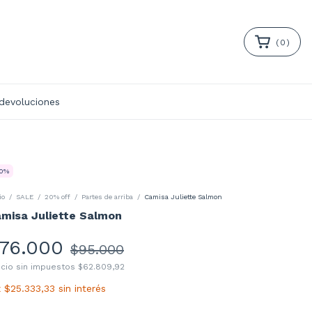
(
0
)
 devoluciones
0
%
io
/
SALE
/
20% off
/
Partes de arriba
/
Camisa Juliette Salmon
misa Juliette Salmon
76.000
$95.000
ecio sin impuestos
$62.809,92
x
$25.333,33
sin interés