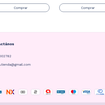
Comprar
Comprar
actános
4002782
a.tienda@gmail.com