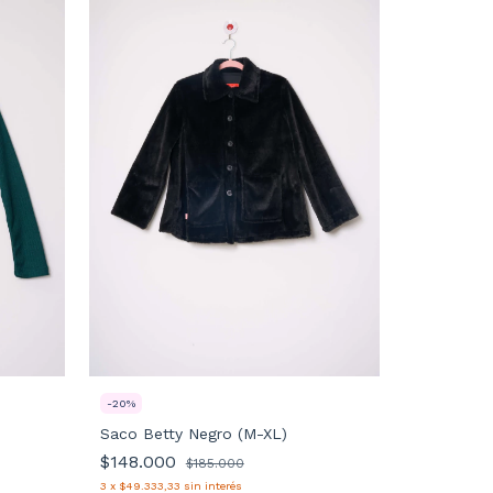
-
20
%
Saco Betty Negro (M-XL)
-
20
%
$148.000
$185.000
Camisa Sa
3
x
$49.333,33
sin interés