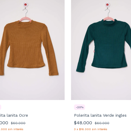
-
20
%
Polerita lanita Verde ingles
ita lanita Ocre
$48.000
.000
$60.000
$60.000
3
x
$16.000
sin interés
6.000
sin interés