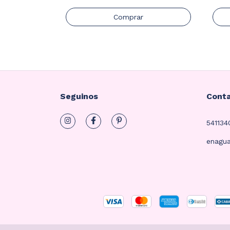
Comprar
Seguinos
Cont
54113
enagu