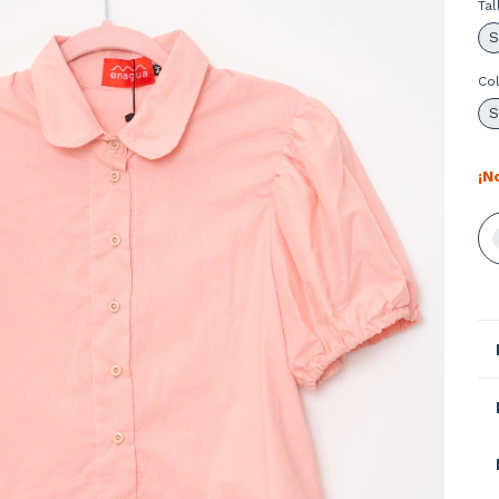
Tal
S
Co
S
¡N