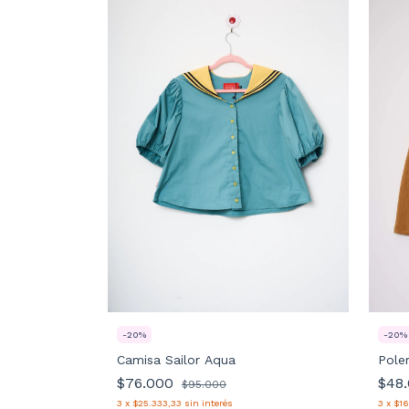
-
20
%
-
20
%
Camisa Sailor Aqua
Poler
(L-XL)
$76.000
$48
$95.000
3
x
$25.333,33
sin interés
3
x
$1