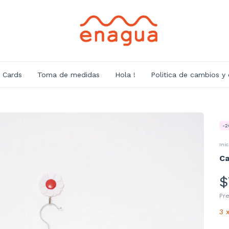
t Cards
Toma de medidas
Hola !
Politica de cambios y
-
2
Inic
Ca
$
Pr
3