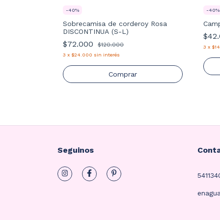
-
40
%
-
40
%
ia (M-L-
Sobrecamisa de corderoy Rosa
Camp
DISCONTINUA (S-L)
$42
$72.000
$120.000
3
x
$1
3
x
$24.000
sin interés
Comprar
Seguinos
Cont
54113
enagu