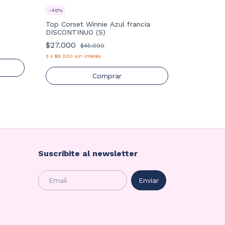
-
40
%
Top Corset Winnie Azul francia
-
40
%
DISCONTINUO (S)
Sobrecami
$27.000
$45.000
DISCONTIN
3
x
$9.000
sin interés
$72.000
3
x
$24.000
s
Comprar
Suscribite al newsletter