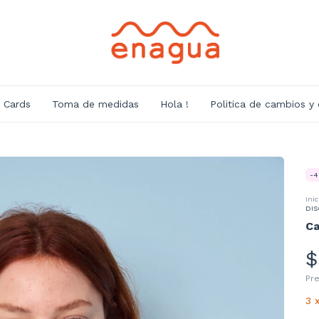
t Cards
Toma de medidas
Hola !
Politica de cambios y
-
4
Inic
DIS
Ca
$
Pr
3