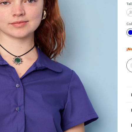
Tal
S
Co
¡N