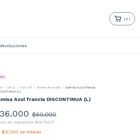
(
0
)
 devoluciones
0
%
io
/
SALE
/
40% off
/
Partes de arriba
/
Camisa Azul francia
CONTINUA (L)
misa Azul francia DISCONTINUA (L)
36.000
$60.000
ecio sin impuestos
$29.752,07
x
$12.000
sin interés