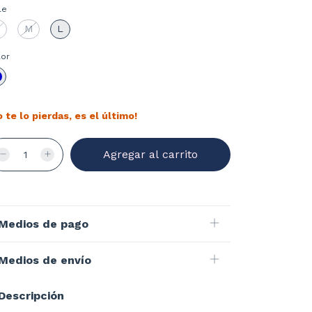
le
M
L
lor
o te lo pierdas, es el último!
Medios de pago
Medios de envío
Descripción