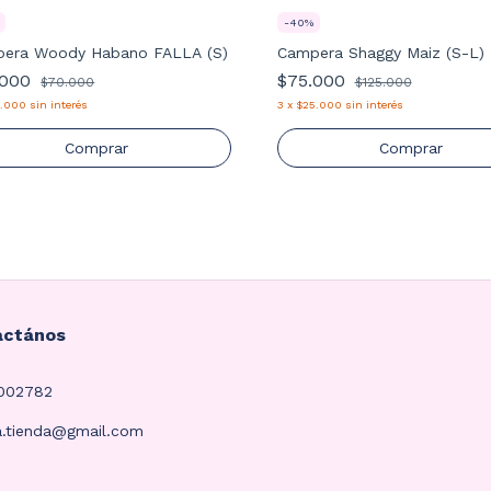
-
40
%
era Woody Habano FALLA (S)
Campera Shaggy Maiz (S-L)
.000
$75.000
$70.000
$125.000
4.000
sin interés
3
x
$25.000
sin interés
Comprar
Comprar
actános
4002782
a.tienda@gmail.com