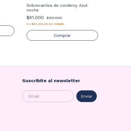
Sobrecamisa de corderoy Azul
-
30
%
noche
Buzo Moñi
$91.000
$130.000
$91.000
3
x
$30.333,33
sin interés
3
x
$30.333,3
Comprar
Suscribite al newsletter