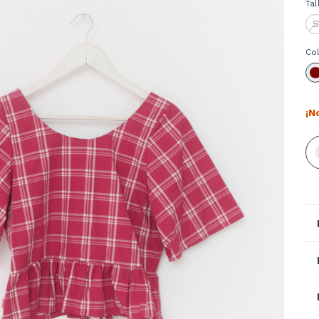
Tal
S
Co
¡N