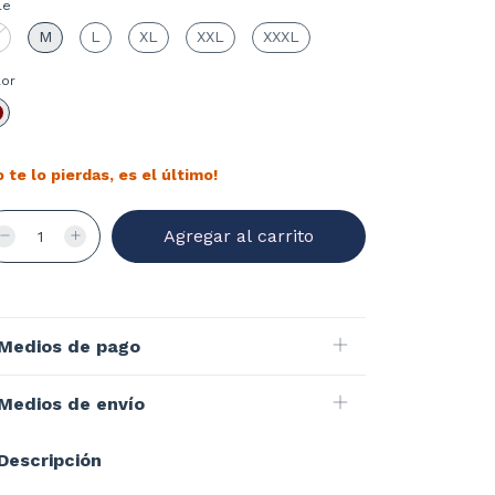
le
M
L
XL
XXL
XXXL
lor
o te lo pierdas, es el último!
Medios de pago
Medios de envío
Descripción