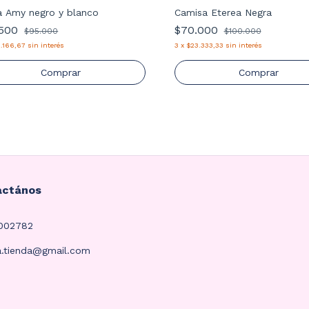
a Amy negro y blanco
Camisa Eterea Negra
.500
$70.000
$95.000
$100.000
.166,67
sin interés
3
x
$23.333,33
sin interés
Comprar
Comprar
actános
4002782
a.tienda@gmail.com