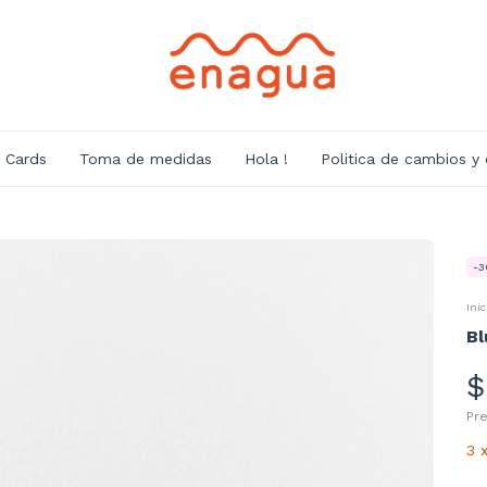
t Cards
Toma de medidas
Hola !
Politica de cambios y
-
3
Inic
Bl
$
Pr
3