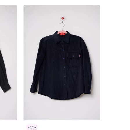
-
30
%