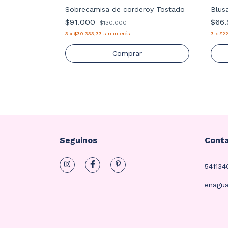
Sobrecamisa de corderoy Tostado
Blus
oy Verde
$91.000
$66
$130.000
3
x
$30.333,33
sin interés
3
x
$22
Comprar
Seguinos
Cont
54113
enagu