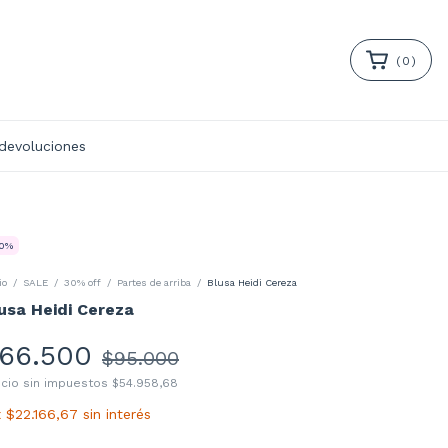
(
0
)
 devoluciones
0
%
io
/
SALE
/
30% off
/
Partes de arriba
/
Blusa Heidi Cereza
usa Heidi Cereza
66.500
$95.000
ecio sin impuestos
$54.958,68
x
$22.166,67
sin interés