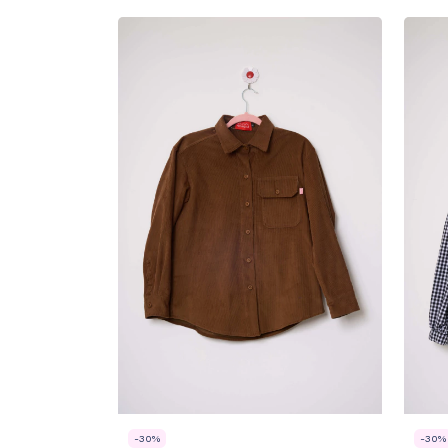
-
30
%
-
30
%