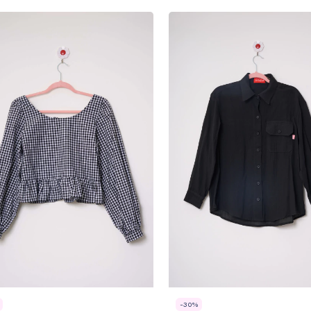
-
30
%