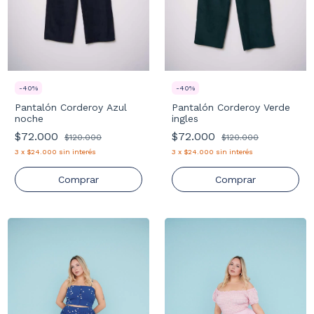
-
40
%
-
40
%
Pantalón Corderoy Azul
Pantalón Corderoy Verde
noche
ingles
$72.000
$72.000
$120.000
$120.000
3
x
$24.000
sin interés
3
x
$24.000
sin interés
Comprar
Comprar