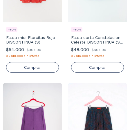
-
40
%
-
40
%
Falda midi Florcitas Rojo
Falda corta Constelacion
DISCONTINUA (S)
Celeste DISCONTINUA (S-
M)
$54.000
$48.000
$90.000
$80.000
3
x
$18.000
sin interés
3
x
$16.000
sin interés
Comprar
Comprar