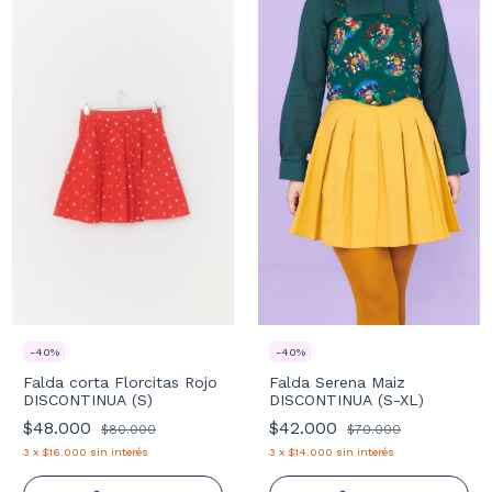
-
40
%
-
40
%
Falda corta Florcitas Rojo
Falda Serena Maiz
DISCONTINUA (S)
DISCONTINUA (S-XL)
$48.000
$42.000
$80.000
$70.000
3
x
$16.000
sin interés
3
x
$14.000
sin interés