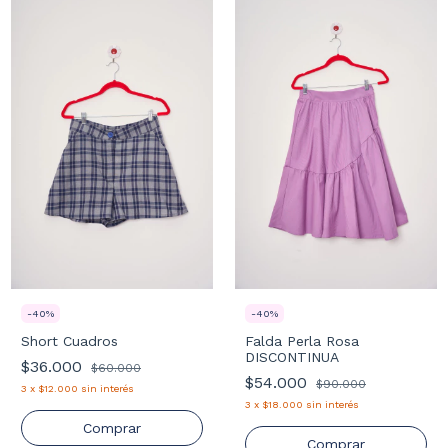
-
40
%
-
40
%
Short Cuadros
Falda Perla Rosa
DISCONTINUA
$36.000
$60.000
$54.000
$90.000
3
x
$12.000
sin interés
3
x
$18.000
sin interés
Comprar
Comprar