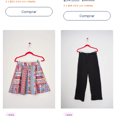
$90.000
3
x
$30.000
sin interés
3
x
$18.000
sin interés
Comprar
Comprar
-
40
%
-
40
%