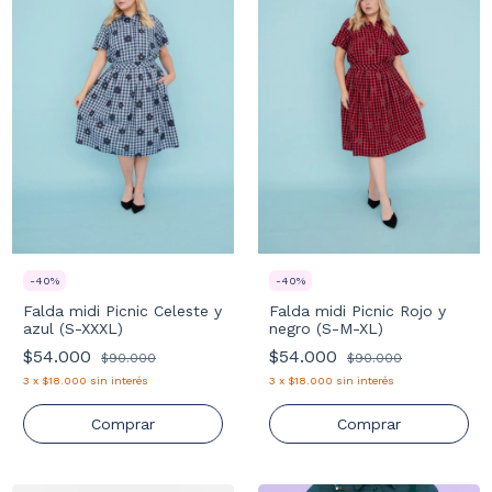
-
40
%
-
40
%
Falda midi Picnic Celeste y
Falda midi Picnic Rojo y
azul (S-XXXL)
negro (S-M-XL)
$54.000
$54.000
$90.000
$90.000
3
x
$18.000
sin interés
3
x
$18.000
sin interés
Comprar
Comprar