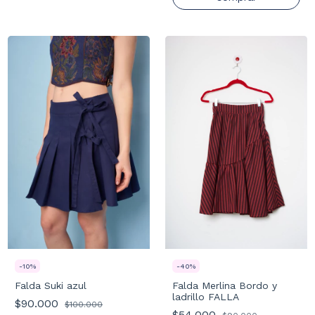
-
40
%
-
10
%
Falda Merlina Bordo y
Falda Suki azul
ladrillo FALLA
$90.000
$100.000
$54.000