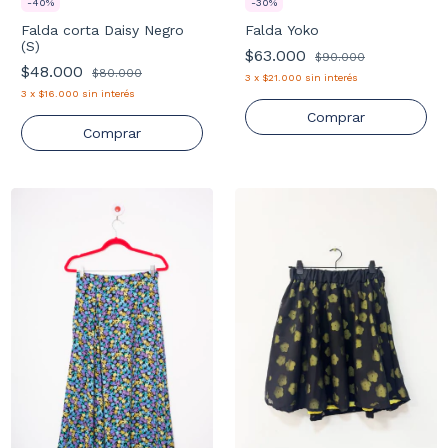
-
40
%
-
30
%
Falda corta Daisy Negro
Falda Yoko
(S)
$63.000
$90.000
$48.000
$80.000
3
x
$21.000
sin interés
3
x
$16.000
sin interés
Comprar
Comprar