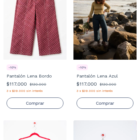
-
10
%
-
10
%
Pantalón Lena Azul
Pantalón Lena Bordo
$117.000
$117.000
$130.000
$130.000
3
x
$39.000
sin interés
3
x
$39.000
sin interés
Comprar
Comprar