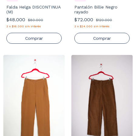
Falda Helga DISCONTINUA
Pantalón Billie Negro
(M)
rayado
$48.000
$72.000
$80.000
$120.000
3
x
$16.000
sin interés
3
x
$24.000
sin interés
Comprar
Comprar