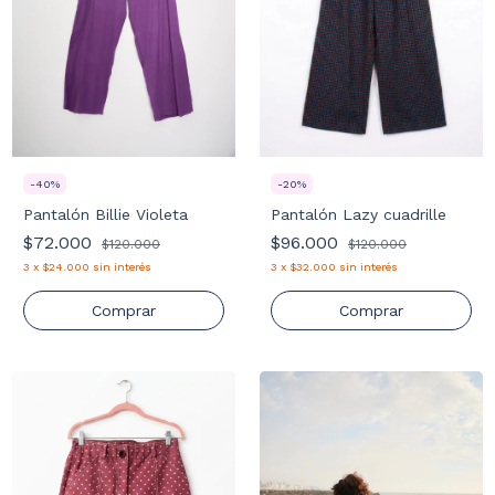
-
40
%
-
20
%
Pantalón Billie Violeta
Pantalón Lazy cuadrille
$72.000
$96.000
$120.000
$120.000
3
x
$24.000
sin interés
3
x
$32.000
sin interés
Comprar
Comprar