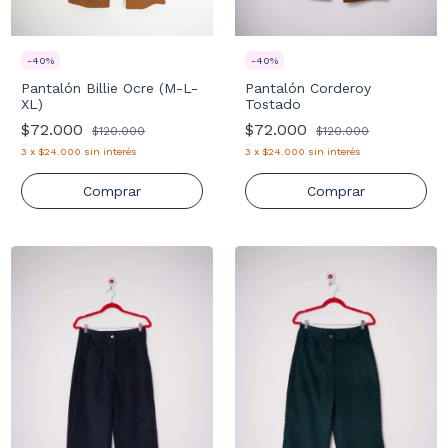
-
40
%
-
40
%
Pantalón Billie Ocre (M-L-
Pantalón Corderoy
XL)
Tostado
$72.000
$72.000
$120.000
$120.000
3
x
$24.000
sin interés
3
x
$24.000
sin interés
Comprar
Comprar