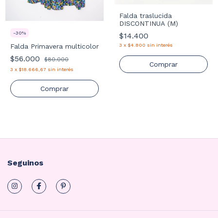
Falda traslucida
DISCONTINUA (M)
-
30
%
$14.400
Falda Primavera multicolor
3
x
$4.800
sin interés
$56.000
$80.000
Comprar
3
x
$18.666,67
sin interés
Comprar
Seguinos