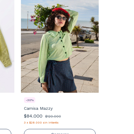
-
30
%
Camisa Mazzy
$84.000
$120.000
3
x
$28.000
sin interés