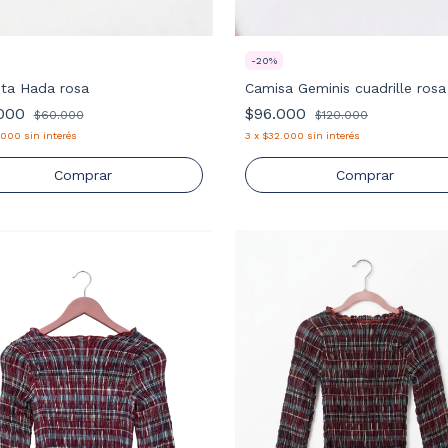
-
20
%
ita Hada rosa
Camisa Geminis cuadrille rosa
.000
$96.000
$60.000
$120.000
.000
sin interés
3
x
$32.000
sin interés
Comprar
Comprar