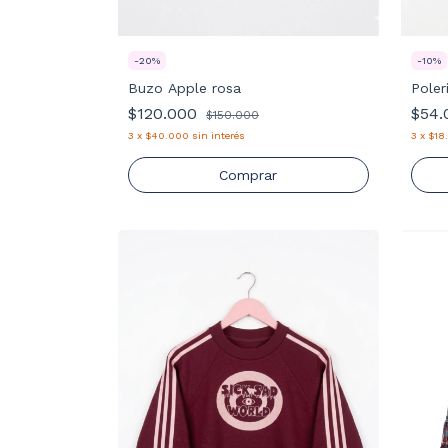
-
20
%
-
10
%
Buzo Apple rosa
Poler
$120.000
$54
$150.000
3
x
$40.000
sin interés
3
x
$18
Comprar