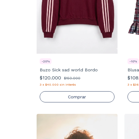
-
20
%
-
10
%
Buzo Sick sad world Bordo
Blus
$120.000
$108
$150.000
3
x
$40.000
sin interés
3
x
$36
Comprar