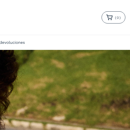
(
0
)
 devoluciones