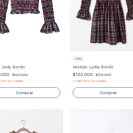
-
10
%
a Judy Bordo
Vestido Lydia Bordó
.000
$153.000
$120.000
$170.000
.000
sin interés
3
x
$51.000
sin interés
Comprar
Comprar