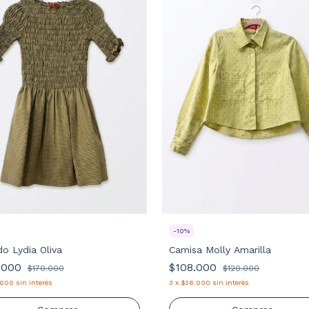
-
10
%
do Lydia Oliva
Camisa Molly Amarilla
.000
$108.000
$170.000
$120.000
.000
sin interés
3
x
$36.000
sin interés