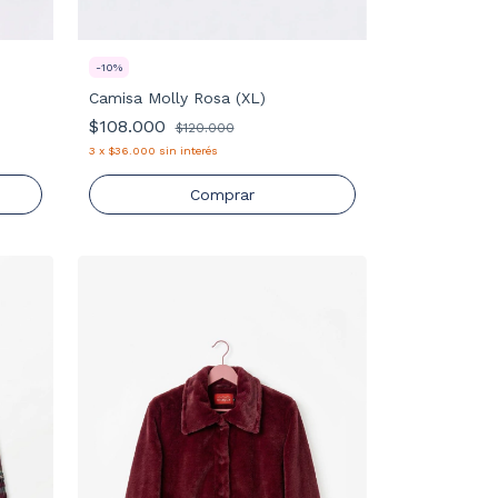
-
10
%
Camisa Molly Rosa (XL)
$108.000
$120.000
3
x
$36.000
sin interés
Comprar