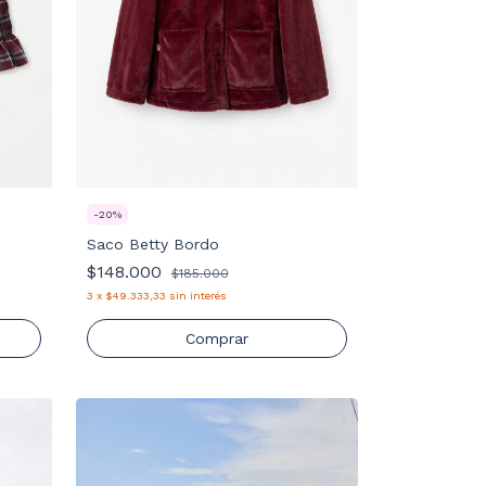
-
20
%
Saco Betty Bordo
$148.000
$185.000
3
x
$49.333,33
sin interés
Comprar