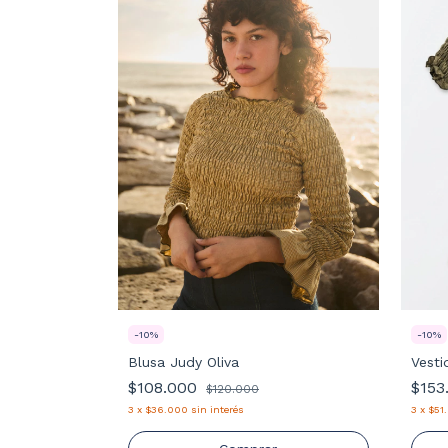
-
10
%
-
10
%
Blusa Judy Oliva
Vesti
$108.000
$153
$120.000
3
x
$36.000
sin interés
3
x
$51